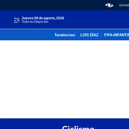
ÚLTIMA
jueves 06 de agosto, 2026
Todo en Deportes
Tendencias:
LUIS DÍAZ
FIFA-INFANT