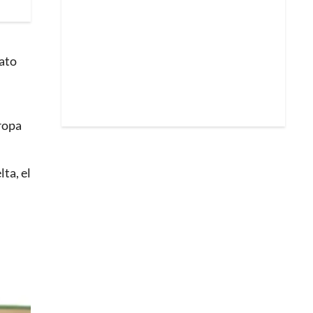
rato
ropa
ta, el