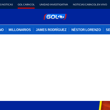
S NOTICAS
GOL CARACOL
UNIDAD INVESTIGATIVA
NOTICIAS CARACOL EN VIVO
INO
MILLONARIOS
JAMES RODRÍGUEZ
NÉSTOR LORENZO
SE
PUBLICIDAD