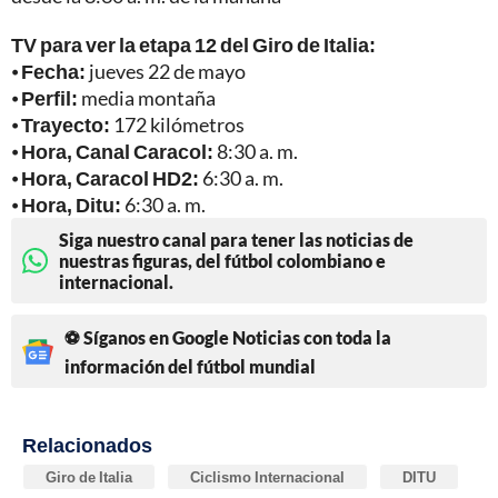
TV para ver la etapa 12 del Giro de Italia:
⦁
Fecha:
jueves 22 de mayo
⦁
Perfil:
media montaña
⦁
Trayecto:
172 kilómetros
⦁
Hora,
Canal
Caracol:
8:30 a. m.
⦁
Hora,
Caracol HD2:
6:30 a. m.
⦁
Hora,
Ditu:
6:30 a. m.
Siga nuestro canal para tener las noticias de
nuestras figuras, del fútbol colombiano e
internacional.
⚽ Síganos en Google Noticias con toda la
información del fútbol mundial
Relacionados
Giro de Italia
Ciclismo Internacional
DITU