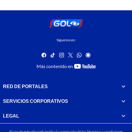
Síguenos en:
facebook
tiktok
instagram
twitter
whatsapp
google
youtube-
Más contenido en
footer
RED DE PORTALES
SERVICIOS CORPORATIVOS
LEGAL
El uso de este sitio web implica la aceptación de los
Términos y condiciones