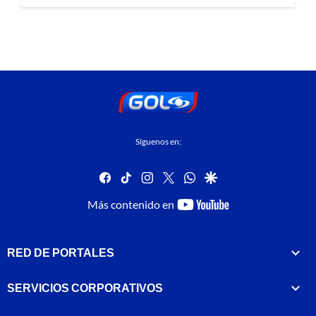
Síguenos en:
facebook
tiktok
instagram
twitter
whatsapp
google
youtube-
Más contenido en
footer
RED DE PORTALES
SERVICIOS CORPORATIVOS