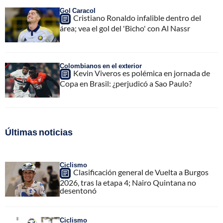
Gol Caracol
Cristiano Ronaldo infalible dentro del
área; vea el gol del 'Bicho' con Al Nassr
Colombianos en el exterior
Kevin Viveros es polémica en jornada de
Copa en Brasil: ¿perjudicó a Sao Paulo?
Últimas noticias
Ciclismo
Clasificación general de Vuelta a Burgos
2026, tras la etapa 4; Nairo Quintana no
desentonó
Ciclismo