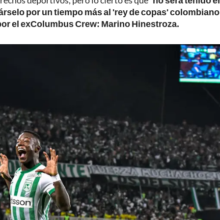
erechos deportivos, pero lo cierto es que"
no será tenido e
árselo por un tiempo más al 'rey de copas' colombiano
 por el exColumbus Crew: Marino Hinestroza.