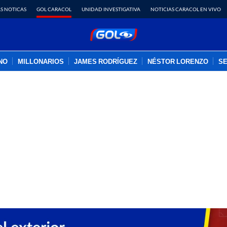
S NOTICAS
GOL CARACOL
UNIDAD INVESTIGATIVA
NOTICIAS CARACOL EN VIVO
INO
MILLONARIOS
JAMES RODRÍGUEZ
NÉSTOR LORENZO
SE
PUBLICIDAD