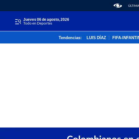
ÚLTIMA
jueves 06 de agosto, 2026
Todo en Deportes
Tendencias:
LUIS DÍAZ
FIFA-INFANT