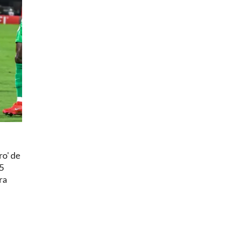
ro' de
.5
ra