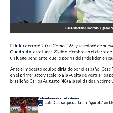
Juan Guillermo Cuadrado, jugador c
El
Inter
derrotó 2-0 al Como (16º) y se colocó de nuevo
Cuadrado
, este lunes 23 de diciembre en el cierre d
un juego pendiente, que lo podría dejar de líder, en ca
Ante el modesto equipo dirigido por el español Cesc 
en el primer acto y aceleró a la vuelta de vestuarios
brasileño Carlos Augusto (48) a la salida de un córner
Colombianos en el exterior
Luis Díaz se quedaría sin 'figurota' en L