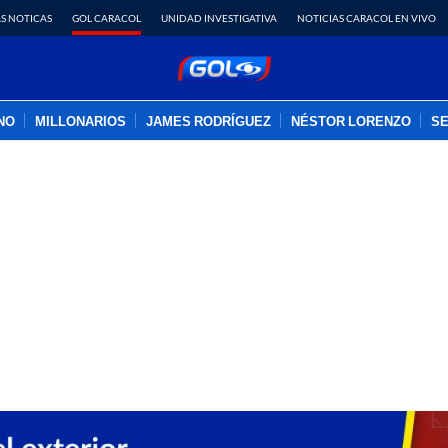
S NOTICAS
GOL CARACOL
UNIDAD INVESTIGATIVA
NOTICIAS CARACOL EN VIVO
INO
MILLONARIOS
JAMES RODRÍGUEZ
NÉSTOR LORENZO
SE
PUBLICIDAD