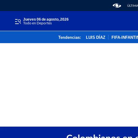
ÚLTIMA
jueves 06 de agosto, 2026
Todo en Deportes
Tendencias:
LUIS DÍAZ
FIFA-INFANT