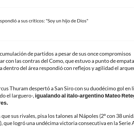
spondió a sus críticos: "Soy un hijo de Dios"
 acumulación de partidos a pesar de sus once compromisos
diar con las contras del Como, que estuvo a punto de empata
a dentro del área respondió con reflejos y agilidad el arque
rcus Thuram despertó a San Siro con su duodécimo gol en li
do el larguero-,
igualando al italo-argentino Mateo Rete
res.
que sus rivales, pisa los talones al Nápoles (2º con 38 uni
), que logró una undécima victoria consecutiva en la Serie A