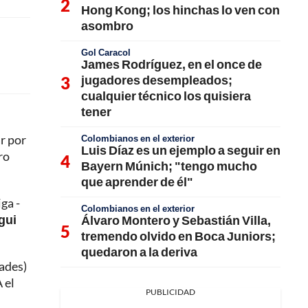
Hong Kong; los hinchas lo ven con
asombro
Gol Caracol
James Rodríguez, en el once de
jugadores desempleados;
cualquier técnico los quisiera
tener
r por
Colombianos en el exterior
Luis Díaz es un ejemplo a seguir en
ro
Bayern Múnich; "tengo mucho
que aprender de él"
ga -
Colombianos en el exterior
gui
Álvaro Montero y Sebastián Villa,
tremendo olvido en Boca Juniors;
quedaron a la deriva
dades)
 el
PUBLICIDAD