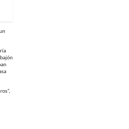
 un
ría
n bajón
oan
asa
ros",
l