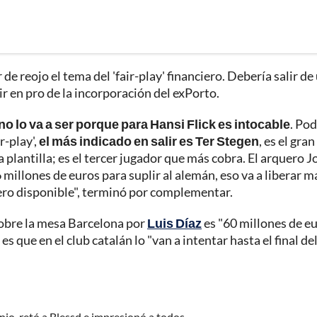
e reojo el tema del 'fair-play' financiero. Debería salir de
 ir en pro de la incorporación del exPorto.
 no lo va a ser porque para Hansi Flick es intocable
. Pod
r-play',
el más indicado en salir es Ter Stegen
, es el gra
a plantilla; es el tercer jugador que más cobra. El arquero J
6 millones de euros para suplir al alemán, eso va a liberar m
nero disponible", terminó por complementar.
 sobre la mesa Barcelona por
Luis Díaz
es "60 millones de eu
es que en el club catalán lo "van a intentar hasta el final de
nio, retó a Blessd e impresionó a todos