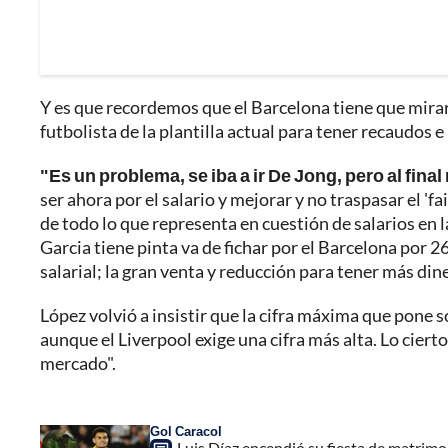
Y es que recordemos que el Barcelona tiene que mirar d
futbolista de la plantilla actual para tener recaudos e
"Es un problema, se iba a ir De Jong, pero al final
ser ahora por el salario y mejorar y no traspasar el 'fai
de todo lo que representa en cuestión de salarios en l
Garcia tiene pinta va de fichar por el Barcelona por 2
salarial; la gran venta y reducción para tener más di
López volvió a insistir que la cifra máxima que pone
aunque el Liverpool exige una cifra más alta. Lo cierto 
mercado".
Gol Caracol
Luis Díaz encendió su fiesta de matrimo