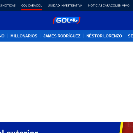
S NOTICAS
GOL CARACOL
UNIDAD INVESTIGATIVA
NOTICIAS CARACOL EN VIVO
INO
MILLONARIOS
JAMES RODRÍGUEZ
NÉSTOR LORENZO
SE
PUBLICIDAD