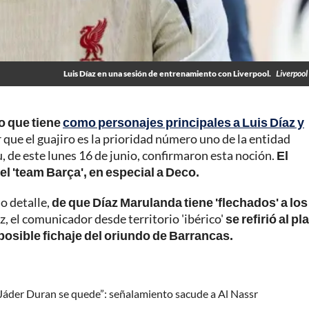
Luis Díaz en una sesión de entrenamiento con Liverpool.
Liverpool 
o que tiene
como personajes principales a Luis Díaz y
 que el guajiro es la prioridad número uno de la entidad
u, de este lunes 16 de junio, confirmaron esta noción.
El
l 'team Barça', en especial a Deco.
o detalle,
de que Díaz Marulanda tiene 'flechados' a los
ez, el comunicador desde territorio 'ibérico'
se refirió al pl
l posible fichaje del oriundo de Barrancas.
Jáder Duran se quede”: señalamiento sacude a Al Nassr