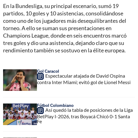
En la Bundesliga, su principal escenario, sumó 19
partidos, 10 goles y 10 asistencias, consolidándose
como uno de los jugadores más desequilibrantes del
torneo. A ello se suman sus presentaciones en
Champions League, donde en seis encuentros marcó
tres goles y dio una asistencia, dejando claro que su
rendimiento también se sostuvo en la élite europea.
Gol Caracol
Espectacular atajada de David Ospina
contra Inter Miami; evitó gol de Lionel Messi
Fútbol Colombiano
Así quedó la tabla de posiciones de la Liga
BetPlay I-2026, tras Boyacá Chicó 0-1 Santa
Fe