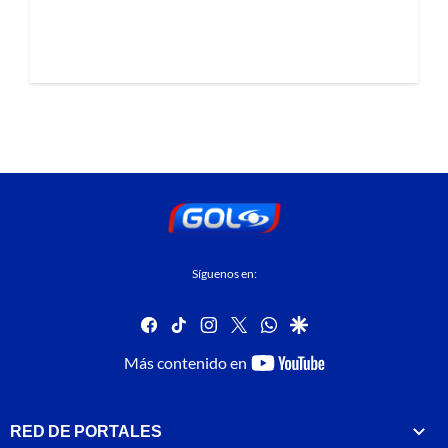
Síguenos en:
facebook
tiktok
instagram
twitter
whatsapp
google
youtube-
Más contenido en
footer
RED DE PORTALES