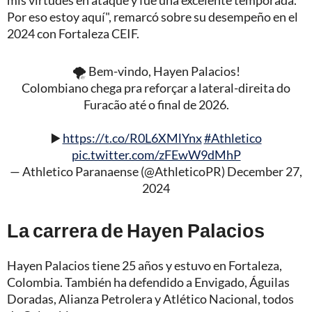
mis virtudes en ataque y fue una excelente temporada.
Por eso estoy aquí", remarcó sobre su desempeño en el
2024 con Fortaleza CEIF.
🌪️ Bem-vindo, Hayen Palacios!
Colombiano chega pra reforçar a lateral-direita do
Furacão até o final de 2026.
▶️
https://t.co/R0L6XMlYnx
#Athletico
pic.twitter.com/zFEwW9dMhP
— Athletico Paranaense (@AthleticoPR)
December 27,
2024
La carrera de Hayen Palacios
Hayen Palacios tiene 25 años y estuvo en Fortaleza,
Colombia. También ha defendido a Envigado, Águilas
Doradas, Alianza Petrolera y Atlético Nacional, todos