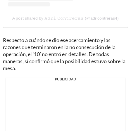
A post shared by 𝙰𝚍𝚛𝚒 𝙲𝚘𝚗𝚝𝚛𝚎𝚛𝚊𝚜 (@adricontreras4)
Respecto a cuándo se dio ese acercamiento y las
razones que terminaron en la no consecución de la
operación, el ‘10’ no entró en detalles. De todas
maneras, sí confirmó que la posibilidad estuvo sobre la
mesa.
PUBLICIDAD