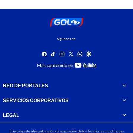
Síguenos en:
facebook
tiktok
instagram
twitter
whatsapp
google
youtube-
Más contenido en
footer
RED DE PORTALES
SERVICIOS CORPORATIVOS
LEGAL
El uso de este sitio web implica la aceptación de los
Términos y condiciones