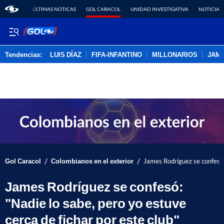
ÚLTIMAS NOTICAS
GOL CARACOL
UNIDAD INVESTIGATIVA
NOTICIAS
Tendencias:
LUIS DÍAZ
FIFA-INFANTINO
MILLONARIOS
JAM
PUBLICIDAD
/
/
Gol Caracol
Colombianos en el exterior
James Rodríguez se confesó: 
James Rodríguez se confesó:
"Nadie lo sabe, pero yo estuve
cerca de fichar por este club"