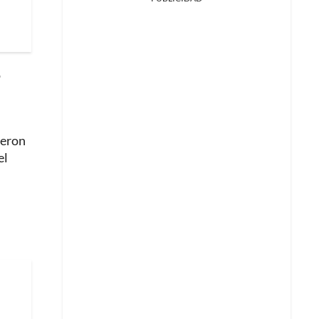
o
eron
el