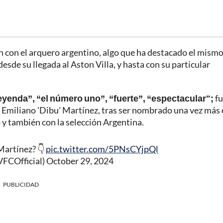
n con el arquero argentino, algo que ha destacado el mism
esde su llegada al Aston Villa, y hasta con su particular
leyenda”, “el número uno”, “fuerte”, “espectacular";
fu
 Emiliano 'Dibu' Martínez, tras ser nombrado una vez más 
 y también con la selección Argentina.
Martínez? 👇
pic.twitter.com/5PNsCYjpQl
VFCOfficial)
October 29, 2024
PUBLICIDAD