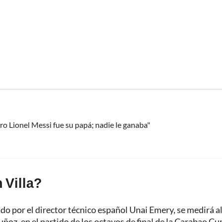
o Lionel Messi fue su papá; nadie le ganaba"
 Villa?
ido por el director técnico español Unai Emery, se medirá a
oz, en el partido de los octavos de final de la Carabao Cu