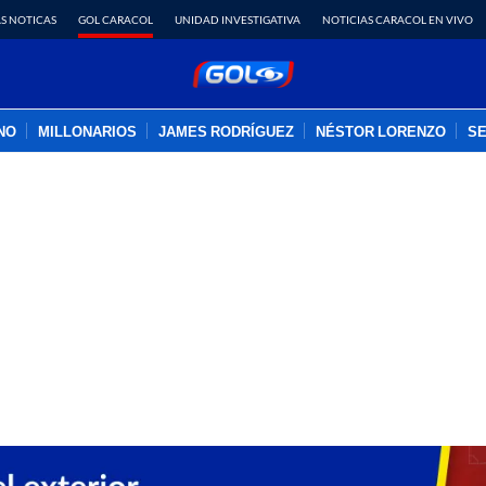
S NOTICAS
GOL CARACOL
UNIDAD INVESTIGATIVA
NOTICIAS CARACOL EN VIVO
INO
MILLONARIOS
JAMES RODRÍGUEZ
NÉSTOR LORENZO
SE
PUBLICIDAD