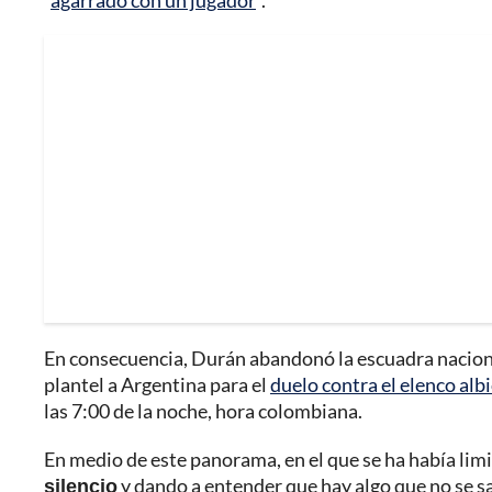
“
agarrado con un jugador
”.
En consecuencia, Durán abandonó la escuadra naciona
plantel a Argentina para el
duelo contra el elenco alb
las 7:00 de la noche, hora colombiana.
En medio de este panorama, en el que se ha había lim
silencio
y dando a entender que hay algo que no se sab