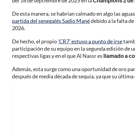
del 16 de septiembre de 2025 en la
Champions 2 de A
De esta manera, se habrían calmado en algo las aguas
partida del senegalés Sadio Mané
debido a la falta d
2026.
De hecho, el propio
‘CR7’ estuvo a punto de irse
tambi
participación de su equipo en la segunda edición de 
respectivas ligas y en el que Al Nassr es
llamado a c
Además, esta surge como una oportunidad de oro par
después de media década de sequía, ya que su última 