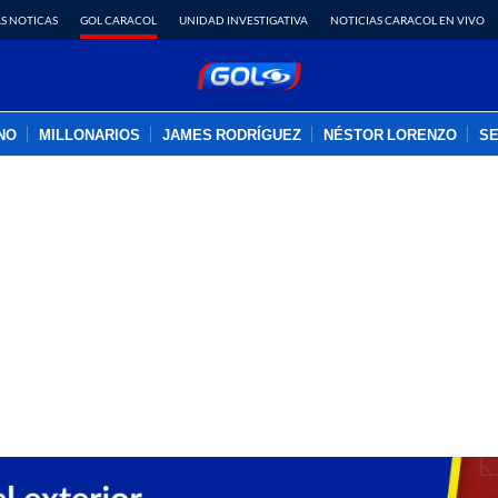
S NOTICAS
GOL CARACOL
UNIDAD INVESTIGATIVA
NOTICIAS CARACOL EN VIVO
INO
MILLONARIOS
JAMES RODRÍGUEZ
NÉSTOR LORENZO
SE
PUBLICIDAD