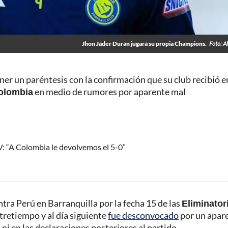
Jhon Jáder Durán jugará su propia Champions.
Foto: Al
er un paréntesis con la confirmación que su club recibió e
olombia
en medio de rumores por aparente mal
: “A Colombia le devolvemos el 5-0”
ontra Perú en Barranquilla por la fecha 15 de las
Eliminator
tretiempo y al día siguiente
fue desconvocado
por un apar
ni en las declaraciones posteriores al partido.