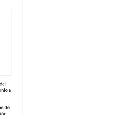
del
unio a
es de
ción