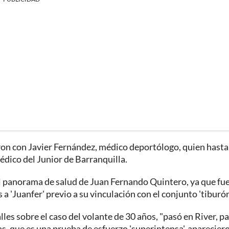
aron con Javier Fernández, médico deportólogo, quien hasta
ico del Junior de Barranquilla.
l panorama de salud de Juan Fernando Quintero, ya que fue
a 'Juanfer' previo a su vinculación con el conjunto 'tiburón
les sobre el caso del volante de 30 años, "pasó en River, p
s, que es una prueba de esfuerzo 'superintensa', apareciero