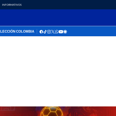
INFORMATIVOS
facebook
tiktok
instagram
twitter
whatsapp
youtube
google
LECCIÓN COLOMBIA