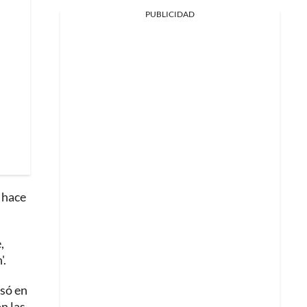
PUBLICIDAD
 hace
,
'.
asó en
n las