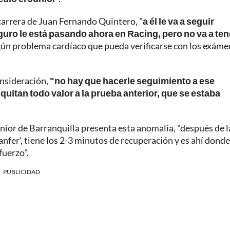
 carrera de Juan Fernando Quintero, "
a él le va a seguir
eguro le está pasando ahora en Racing, pero no va a ten
ngún problema cardíaco que pueda verificarse con los exáme
onsideración,
"no hay que hacerle seguimiento a ese
uitan todo valor a la prueba anterior, que se estaba
nior de Barranquilla presenta esta anomalía, "después de l
anfer', tiene los 2-3 minutos de recuperación y es ahí donde
fuerzo".
PUBLICIDAD