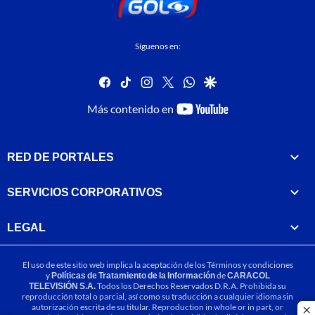
Síguenos en:
facebook
tiktok
instagram
twitter
whatsapp
google
youtube-
Más contenido en
footer
RED DE PORTALES
SERVICIOS CORPORATIVOS
LEGAL
El uso de este sitio web implica la aceptación de los
Términos y condiciones
y
Políticas de Tratamiento de la Información
de
CARACOL
TELEVISIÓN S.A.
Todos los Derechos Reservados D.R.A. Prohibida su
reproducción total o parcial, así como su traducción a cualquier idioma sin
autorización escrita de su titular. Reproduction in whole or in part, or
cl