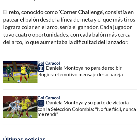
El reto, conocido como 'Corner Challenge', consistía en
patear el balón desde la línea de meta y el que más tiros
lograra colar en el arco, sería el ganador. Cada jugador
tuvo cuatro oportunidades, con cada balón más cerca
del arco, lo que aumentaba la dificultad del lanzador.
Gol Caracol
Daniela Montoya no para de recibir
elogios: el emotivo mensaje de su pareja
Gol Caracol
Daniela Montoya y su parte de victoria
con la Selección Colombia: "No fue fácil, nunca
me rendí"
Últimas noticias