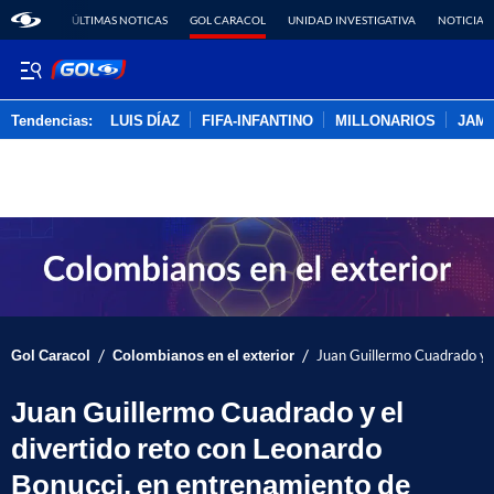
ÚLTIMAS NOTICAS
GOL CARACOL
UNIDAD INVESTIGATIVA
NOTICIAS
Tendencias:
LUIS DÍAZ
FIFA-INFANTINO
MILLONARIOS
JAM
PUBLICIDAD
/
/
Gol Caracol
Colombianos en el exterior
Juan Guillermo Cuadrado y e
Juan Guillermo Cuadrado y el
divertido reto con Leonardo
Bonucci, en entrenamiento de