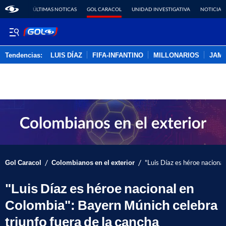
ÚLTIMAS NOTICAS
GOL CARACOL
UNIDAD INVESTIGATIVA
NOTICIAS
Tendencias:
LUIS DÍAZ
FIFA-INFANTINO
MILLONARIOS
JAM
PUBLICIDAD
/
/
Gol Caracol
Colombianos en el exterior
"Luis Díaz es héroe nacional
"Luis Díaz es héroe nacional en
Colombia": Bayern Múnich celebra
triunfo fuera de la cancha