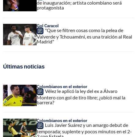
de inauguración; artista colombiano será
protagonista
Gol Caracol
"Que se filtren cosas como la pelea de
Valverde y Tchouaméni, es una traición al Real
Madrid"
Últimas noticias
Colombianos en el exterior
Vélez le aplicó la ley del ex a Álvaro
Montero con gol de tiro libre; ¿ubicó mal la
barrera?
Colombianos en el exterior
Luis Javier Suárez y un amargo debut de
temporada; suplente y pocos minutos en el 2-
2 con Estrela