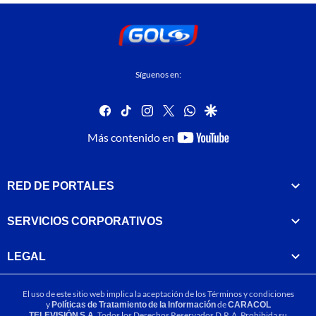
Síguenos en:
facebook
tiktok
instagram
twitter
whatsapp
google
youtube-
Más contenido en
footer
RED DE PORTALES
SERVICIOS CORPORATIVOS
LEGAL
El uso de este sitio web implica la aceptación de los
Términos y condiciones
y
Políticas de Tratamiento de la Información
de
CARACOL
TELEVISIÓN S.A.
Todos los Derechos Reservados D.R.A. Prohibida su