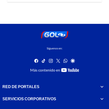
Síguenos en:
facebook
tiktok
instagram
twitter
whatsapp
google
youtube-
Más contenido en
footer
RED DE PORTALES
SERVICIOS CORPORATIVOS