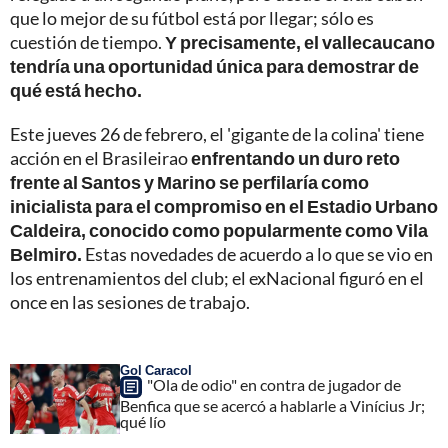
que lo mejor de su fútbol está por llegar; sólo es
cuestión de tiempo.
Y precisamente, el vallecaucano
tendría una oportunidad única para demostrar de
qué está hecho.
Este jueves 26 de febrero, el 'gigante de la colina' tiene
acción en el Brasileirao
enfrentando un duro reto
frente al Santos y Marino se perfilaría como
inicialista para el compromiso en el Estadio Urbano
Caldeira, conocido como popularmente como Vila
Belmiro.
Estas novedades de acuerdo a lo que se vio en
los entrenamientos del club; el exNacional figuró en el
once en las sesiones de trabajo.
Gol Caracol
"Ola de odio" en contra de jugador de
Benfica que se acercó a hablarle a Vinícius Jr;
qué lío