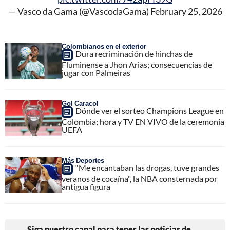
— Vasco da Gama (@VascodaGama)
February 25, 2026
Colombianos en el exterior
Dura recriminación de hinchas de
Fluminense a Jhon Arias; consecuencias de
jugar con Palmeiras
Gol Caracol
Dónde ver el sorteo Champions League en
Colombia; hora y TV EN VIVO de la ceremonia
UEFA
Más Deportes
“Me encantaban las drogas, tuve grandes
veranos de cocaína", la NBA consternada por
antigua figura
Siga nuestro canal para tener las noticias de