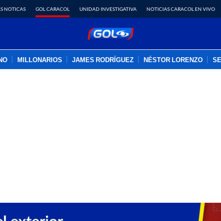
S NOTICAS
GOL CARACOL
UNIDAD INVESTIGATIVA
NOTICIAS CARACOL EN VIVO
INO
MILLONARIOS
JAMES RODRÍGUEZ
NÉSTOR LORENZO
SE
PUBLICIDAD