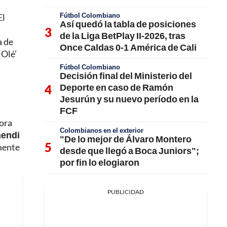
Fútbol Colombiano
El
Así quedó la tabla de posiciones
de la Liga BetPlay II-2026, tras
a de
Once Caldas 0-1 América de Cali
‘Olé’
Fútbol Colombiano
Decisión final del Ministerio del
Deporte en caso de Ramón
Jesurún y su nuevo período en la
FCF
Mora
Colombianos en el exterior
mendi
"De lo mejor de Álvaro Montero
amente
desde que llegó a Boca Juniors";
por fin lo elogiaron
PUBLICIDAD