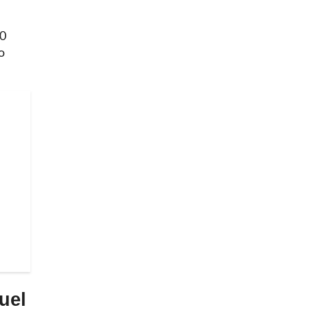
20
o
uel