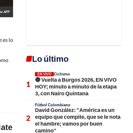
to: AFP
 es lo
Lo último
como
Ciclismo
EN VIVO
🔴 Vuelta a Burgos 2026, EN VIVO
HOY; minuto a minuto de la etapa
3, con Nairo Quintana
Fútbol Colombiano
David González: "América es un
equipo que compite, que se le nota
el hambre; vamos por buen
late
camino"