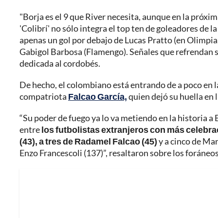
"Borja es el 9 que River necesita, aunque en la próxim
'Colibrí' no sólo integra el top ten de goleadores de la
apenas un gol por debajo de Lucas Pratto (en Olimpia,
Gabigol Barbosa (Flamengo). Señales que refrendan s
dedicada al cordobés.
De hecho, el colombiano está entrando de a poco en la
compatriota
Falcao García,
quien dejó su huella en l
“Su poder de fuego ya lo va metiendo en la historia a
entre
los futbolistas extranjeros con más celebr
(43), a tres de Radamel Falcao (45)
y a cinco de Mar
Enzo Francescoli (137)”, resaltaron sobre los foráneos