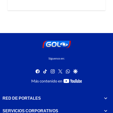
Síguenos en:
facebook
tiktok
instagram
twitter
whatsapp
google
youtube-
Más contenido en
footer
RED DE PORTALES
SERVICIOS CORPORATIVOS