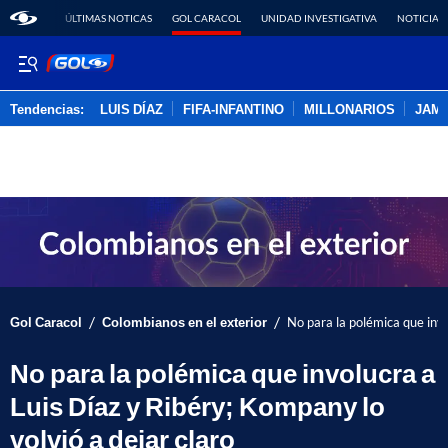
ÚLTIMAS NOTICAS
GOL CARACOL
UNIDAD INVESTIGATIVA
NOTICIAS
Tendencias:
LUIS DÍAZ
FIFA-INFANTINO
MILLONARIOS
JAM
PUBLICIDAD
/
/
Gol Caracol
Colombianos en el exterior
No para la polémica que invo
No para la polémica que involucra a
Luis Díaz y Ribéry; Kompany lo
volvió a dejar claro