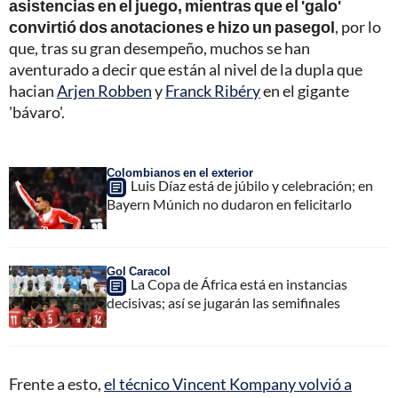
asistencias en el juego, mientras que el 'galo'
convirtió dos anotaciones e hizo un pasegol
, por lo
que, tras su gran desempeño, muchos se han
aventurado a decir que están al nivel de la dupla que
hacian
Arjen Robben
y
Franck Ribéry
en el gigante
'bávaro'.
Colombianos en el exterior
Luis Díaz está de júbilo y celebración; en
Bayern Múnich no dudaron en felicitarlo
Gol Caracol
La Copa de África está en instancias
decisivas; así se jugarán las semifinales
Frente a esto,
el técnico Vincent Kompany volvió a