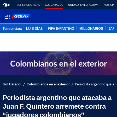
ÚLTIMAS NOTICAS
GOL CARACOL
UNIDAD INVESTIGATIVA
NOTICIAS
Tendencias:
LUIS DÍAZ
FIFA-INFANTINO
MILLONARIOS
JAM
PUBLICIDAD
/
/
Gol Caracol
Colombianos en el exterior
Periodista argentino que at
Periodista argentino que atacaba a
Juan F. Quintero arremete contra
“jugadores colombianos”