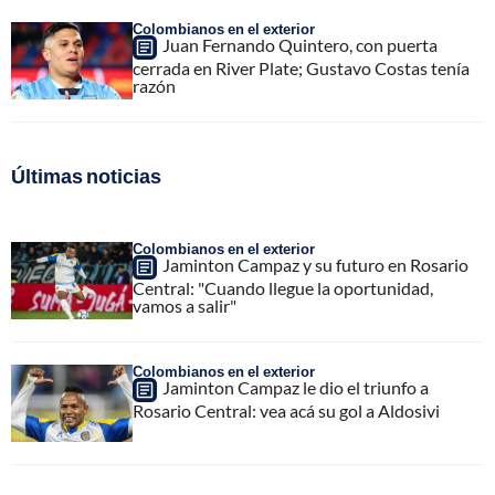
Colombianos en el exterior
Juan Fernando Quintero, con puerta
cerrada en River Plate; Gustavo Costas tenía
razón
Últimas noticias
Colombianos en el exterior
Jaminton Campaz y su futuro en Rosario
Central: "Cuando llegue la oportunidad,
vamos a salir"
Colombianos en el exterior
Jaminton Campaz le dio el triunfo a
Rosario Central: vea acá su gol a Aldosivi