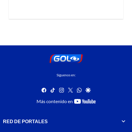
Síguenos en:
facebook
tiktok
instagram
twitter
whatsapp
google
youtube-
Más contenido en
footer
RED DE PORTALES