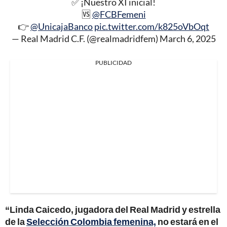
✅ ¡Nuestro XI inicial!
🆚
@FCBFemeni
👉
@UnicajaBanco
pic.twitter.com/k825oVbOqt
— Real Madrid C.F. (@realmadridfem)
March 6, 2025
PUBLICIDAD
“Linda Caicedo, jugadora del Real Madrid y estrella
de la
Selección Colombia femenina,
no estará en el