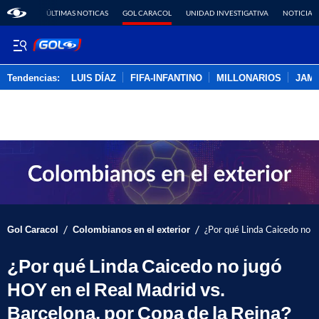
ÚLTIMAS NOTICAS
GOL CARACOL
UNIDAD INVESTIGATIVA
NOTICIAS
Tendencias:
LUIS DÍAZ
FIFA-INFANTINO
MILLONARIOS
JAM
PUBLICIDAD
/
/
Gol Caracol
Colombianos en el exterior
¿Por qué Linda Caicedo no j
¿Por qué Linda Caicedo no jugó
HOY en el Real Madrid vs.
Barcelona, por Copa de la Reina?