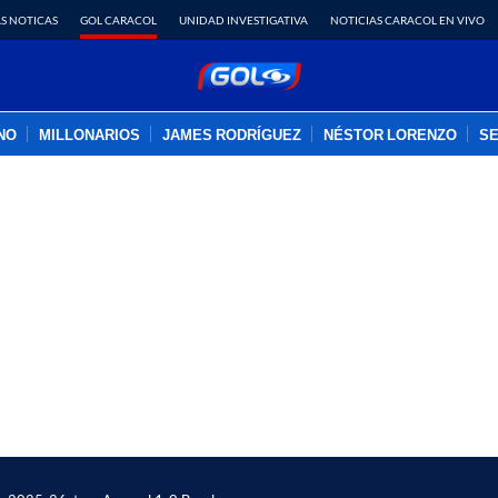
S NOTICAS
GOL CARACOL
UNIDAD INVESTIGATIVA
NOTICIAS CARACOL EN VIVO
INO
MILLONARIOS
JAMES RODRÍGUEZ
NÉSTOR LORENZO
SE
PUBLICIDAD