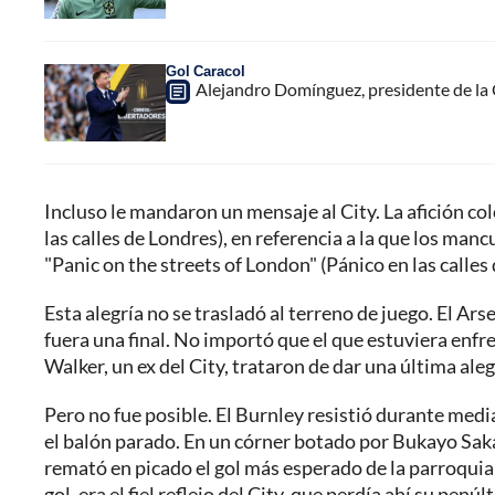
Gol Caracol
Alejandro Domínguez, presidente de la 
Incluso le mandaron un mensaje al City. La afición co
las calles de Londres), en referencia a la que los ma
"Panic on the streets of London" (Pánico en las calles
Esta alegría no se trasladó al terreno de juego. El Ar
fuera una final. No importó que el que estuviera enf
Walker, un ex del City, trataron de dar una última ale
Pero no fue posible. El Burnley resistió durante medi
el balón parado. En un córner botado por Bukayo Saka,
remató en picado el gol más esperado de la parroquia 
gol, era el fiel reflejo del City, que perdía ahí su pen