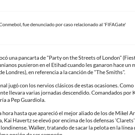
Conmebol, fue denunciado por caso relacionado al 'FIFAGate'
locó una pancarta de "Party on the Streets of London" (Fies
ncunianos pusieron en el Etihad cuando les ganaron hace un 
 de Londres), en referencia a la canción de "The Smiths".
senal jugó con los nervios clásicos de estas ocasiones. Como 
rente llevara varias jornadas descendido. Comandados por 
gría a Pep Guardiola.
a hora hasta que apareció el mejor aliado de los de Mikel Ar
 Kai Havertz se elevó por encima de los defensas 'Clarets'
londinense. Walker, tratando de sacar la pelota en la línea 
última opción de ser campeón.