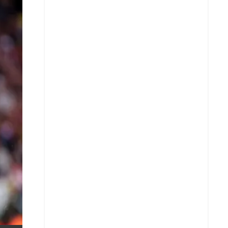
X
Whatsapp