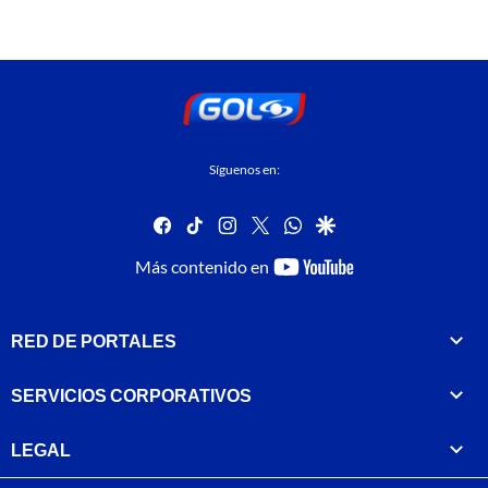
Síguenos en:
facebook
tiktok
instagram
twitter
whatsapp
google
youtube-
Más contenido en
footer
RED DE PORTALES
SERVICIOS CORPORATIVOS
LEGAL