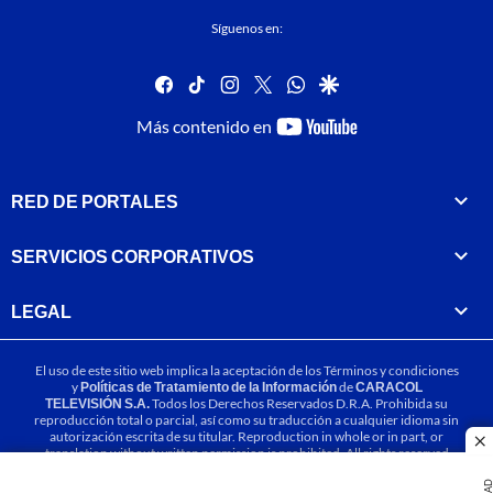
Síguenos en:
facebook
tiktok
instagram
twitter
whatsapp
google
youtube-
Más contenido en
footer
RED DE PORTALES
SERVICIOS CORPORATIVOS
LEGAL
El uso de este sitio web implica la aceptación de los
Términos y condiciones
y
Políticas de Tratamiento de la Información
de
CARACOL
TELEVISIÓN S.A.
Todos los Derechos Reservados D.R.A. Prohibida su
reproducción total o parcial, así como su traducción a cualquier idioma sin
autorización escrita de su titular. Reproduction in whole or in part, or
cl
translation without written permission is prohibited. All rights reserved
2025.