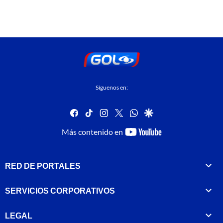
Síguenos en:
facebook
tiktok
instagram
twitter
whatsapp
google
youtube-
Más contenido en
footer
RED DE PORTALES
SERVICIOS CORPORATIVOS
LEGAL