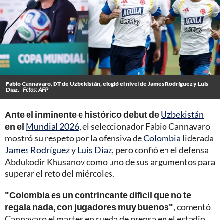
Fabio Cannavaro, DT de Uzbekistán, elogió el nivel de James Rodríguez y Luis
Díaz.
Fotos: AFP
Ante el inminente e histórico debut de
Uzbekistán
en el
Mundial 2026
, el seleccionador Fabio Cannavaro
mostró su respeto por la ofensiva de
Colombia
liderada
James Rodríguez
y
Luis Díaz
, pero confió en el defensa
Abdukodir Khusanov como uno de sus argumentos para
superar el reto del miércoles.
"Colombia es un contrincante difícil que no te
regala nada, con jugadores muy buenos"
, comentó
Cannavaro el martes en rueda de prensa en el estadio