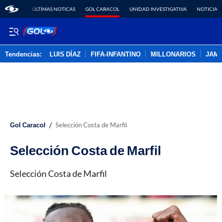
ÚLTIMAS NOTICAS
GOL CARACOL
UNIDAD INVESTIGATIVA
NOTICIAS
Tendencias:
LUIS DÍAZ
FIFA-INFANTINO
MILLONARIOS
JAM
PUBLICIDAD
/
Gol Caracol
Selección Costa de Marfil
Selección Costa de Marfil
Selección Costa de Marfil