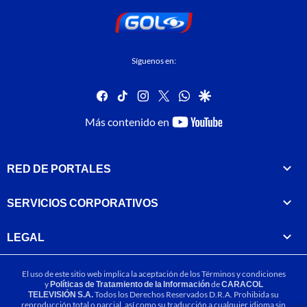
Síguenos en:
facebook
tiktok
instagram
twitter
whatsapp
google
youtube-
Más contenido en
footer
RED DE PORTALES
SERVICIOS CORPORATIVOS
LEGAL
El uso de este sitio web implica la aceptación de los
Términos y condiciones
y
Políticas de Tratamiento de la Información
de
CARACOL
TELEVISIÓN S.A.
Todos los Derechos Reservados D.R.A. Prohibida su
reproducción total o parcial, así como su traducción a cualquier idioma sin