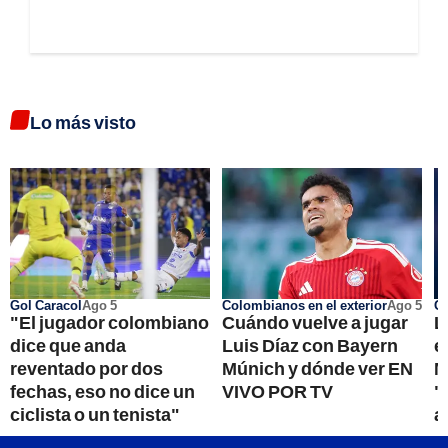
Lo más visto
Gol Caracol
Ago 5
Colombianos en el exterior
Ago 5
Go
"El jugador colombiano
Cuándo vuelve a jugar
L
dice que anda
Luis Díaz con Bayern
e
reventado por dos
Múnich y dónde ver EN
M
fechas, eso no dice un
VIVO POR TV
"
ciclista o un tenista"
a