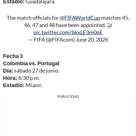
Estadio:
Guadalajara.
The match officials for
@FIFAWorldCup
matches 45,
46, 47 and 48 have been appointed. 🤝
pic.twitter.com/bkxLE3m0qE
— FIFA (@FIFAcom)
June 20, 2026
Fecha 3
Colombia vs. Portugal
Día:
sábado 27 de junio.
Hora:
6:30 p.m.
Estadio:
Miami.
PUBLICIDAD