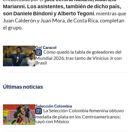
Marianni. Los asistentes, también de dicho país,
son Daniele Bindoni y Alberto Tegoni
, mientras que
Juan Calderón y Juan Mora, de Costa Rica, completan
el grupo.
Gol Caracol
Cómo quedó la tabla de goleadores del
Mundial 2026, tras tanto de Vinícius Jr con
Brasil
Últimas noticias
Selección Colombia
La Selección Colombia femenina obtuvo
medalla de plata en los Centroamericanos;
cayó con México