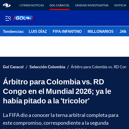
ÚLTIMAS NOTICAS
GOL CARACOL
UNIDAD INVESTIGATIVA
NOTICIAS
Tendencias:
LUIS DÍAZ
FIFA-INFANTINO
MILLONARIOS
JAM
PUBLICIDAD
/
/
Gol Caracol
Selección Colombia
Árbitro para Colombia vs. RD Congo 
Árbitro para Colombia vs. RD
Congo en el Mundial 2026; ya le
había pitado a la 'tricolor'
La FIFA dio a conocer la terna arbitral completa para
este compromiso, correspondiente a la segunda