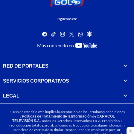
Síguenos en:
facebook
tiktok
instagram
twitter
whatsapp
google
youtube-
Más contenido en
footer
RED DE PORTALES
SERVICIOS CORPORATIVOS
LEGAL
El uso de este sitio web implica la aceptación de los
Términos y condiciones
y
Políticas de Tratamiento de la Información
de
CARACOL
TELEVISIÓN S.A.
Todos los Derechos Reservados D.R.A. Prohibida su
reproducción total o parcial, así como su traducción a cualquier idioma sin
autorización escrita de su titular. Reproduction in whole or in part, or
cl