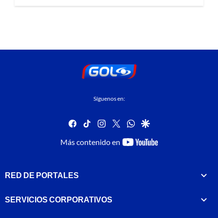
Síguenos en:
facebook
tiktok
instagram
twitter
whatsapp
google
youtube-
Más contenido en
footer
RED DE PORTALES
SERVICIOS CORPORATIVOS