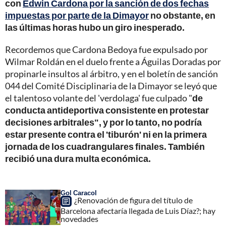
con
Edwin Cardona por la sanción de dos fechas
impuestas por parte de la Dimayor
no obstante, en
las últimas horas hubo un giro inesperado.
Recordemos que Cardona Bedoya fue expulsado por
Wilmar Roldán en el duelo frente a Águilas Doradas por
propinarle insultos al árbitro, y en el boletín de sanción
044 del Comité Disciplinaria de la Dimayor se leyó que
el talentoso volante del 'verdolaga' fue culpado "
de
conducta antideportiva consistente en protestar
decisiones arbitrales", y por lo tanto, no podría
estar presente contra el 'tiburón' ni en la primera
jornada de los cuadrangulares finales. También
recibió una dura multa económica.
Gol Caracol
¿Renovación de figura del título de
Barcelona afectaría llegada de Luis Díaz?; hay
novedades