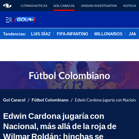
ÚLTIMAS NOTICAS
GOL CARACOL
UNIDAD INVESTIGATIVA
NOTICIAS
Tendencias:
LUIS DÍAZ
FIFA-INFANTINO
MILLONARIOS
JAM
PUBLICIDAD
/
/
Gol Caracol
Fútbol Colombiano
Edwin Cardona jugaría con Nacional, 
Edwin Cardona jugaría con
Nacional, más allá de la roja de
Wilmar Roldán; hinchas se