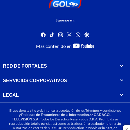
Síguenos en:
facebook
tiktok
instagram
twitter
whatsapp
google
youtube-
Más contenido en
footer
RED DE PORTALES
SERVICIOS CORPORATIVOS
LEGAL
El uso de este sitio web implica la aceptación de los
Términos y condiciones
y
Políticas de Tratamiento de la Información
de
CARACOL
TELEVISIÓN S.A.
Todos los Derechos Reservados D.R.A. Prohibida su
reproducción total o parcial, así como su traducción a cualquier idioma sin
autorización escrita de su titular. Reproduction in whole or in part, or