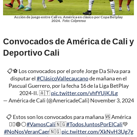
Acción de juego entre Cali vs. América en clásico por Copa Betplay
2024.
Foto: Colprensa
Convocados de América de Cali y
Deportivo Cali
📋⚽️ Los convocados por el profe Jorge Da Silva para
disputar el
#ClásicoVallecaucano
de mañana en el
Pascual Guerrero, por la fecha 16 de la Liga BetPlay
2024-II. 🇦🇹
pic.twitter.com/vhfYUjKJLg
— América de Cali (@AmericadeCali)
November 3, 2024
📋 Estos son los convocados para mañana 🆚 América
✊🏻🟢⚪️
#VamosCali
🇳🇬
#TodosJuntosPorElCali
💚
#NoNosVeranCaer
🇳🇬
pic.twitter.com/XkNvH3Ug7g