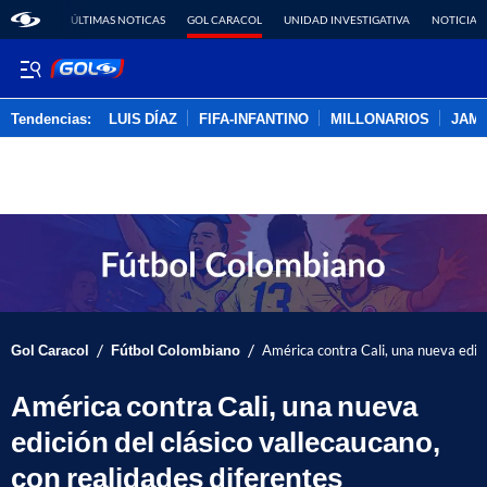
ÚLTIMAS NOTICAS
GOL CARACOL
UNIDAD INVESTIGATIVA
NOTICIAS
Tendencias:
LUIS DÍAZ
FIFA-INFANTINO
MILLONARIOS
JAM
PUBLICIDAD
/
/
Gol Caracol
Fútbol Colombiano
América contra Cali, una nueva edici
América contra Cali, una nueva
edición del clásico vallecaucano,
con realidades diferentes