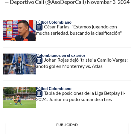
— Deportivo Cali (@AsoDeporCali)
November 3, 2024
Fútbol Colombiano
César Farías: "Estamos jugando con
mucha seriedad, buscando la clasificación"
Colombianos en el exterior
Johan Rojas dejó 'triste' a Camilo Vargas:
anotó gol en Monterrey vs. Atlas
Fútbol Colombiano
Tabla de posiciones de la Liga Betplay II-
2024: Junior no pudo sumar de a tres
PUBLICIDAD