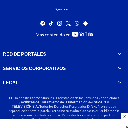
Síguenos en:
facebook
tiktok
instagram
twitter
whatsapp
google
youtube-
Más contenido en
footer
RED DE PORTALES
SERVICIOS CORPORATIVOS
LEGAL
El uso de este sitio web implica la aceptación de los
Términos y condiciones
y
Políticas de Tratamiento de la Información
de
CARACOL
TELEVISIÓN S.A.
Todos los Derechos Reservados D.R.A. Prohibida su
reproducción total o parcial, así como su traducción a cualquier idioma sin
autorización escrita de su titular. Reproduction in whole or in part, or
cl
translation without written permission is prohibited. All rights reserved
2025.