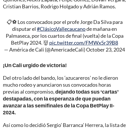
Cristian Barrios, Rodrigo Holgado y Adrián Ramos.
📋⚽️ Los convocados por el profe Jorge Da Silva para
disputar el
#ClásicoVallecaucano
de mañana en
Palmaseca, por los cuartos de final (vuelta) de la Copa
BetPlay 2024. 👹
pic.twitter.com/FMWx5r39B8
— América de Cali (@AmericadeCali)
October 23, 2024
¡Un Cali urgido de victoria!
Del otro lado del bando, los ‘azucareros’ no le dieron
mucho rodeo y anunciaron sus convocados horas
previas al compromiso,
dejando todas sus ‘cartas’
destapadas, con la esperanza de que puedan
avanzar a las semifinales de la Copa BetPlay II-
2024.
Así como lo decidió Sergio’ Barranca’ Herrera, la lista de