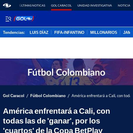
ÚLTIMAS NOTICAS
GOL CARACOL
UNIDAD INVESTIGATIVA
NOTICIAS
Tendencias:
LUIS DÍAZ
FIFA-INFANTINO
MILLONARIOS
JAM
PUBLICIDAD
/
/
Gol Caracol
Fútbol Colombiano
América enfrentará a Cali, con todas 
América enfrentará a Cali, con
todas las de 'ganar', por los
'cuartos' de la Copa BetPlay