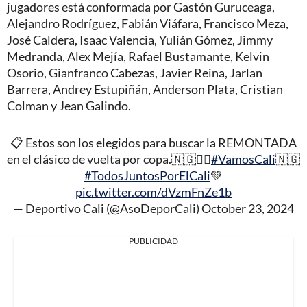
jugadores está conformada por Gastón Guruceaga,
Alejandro Rodríguez, Fabián Viáfara, Francisco Meza,
José Caldera, Isaac Valencia, Yulián Gómez, Jimmy
Medranda, Alex Mejía, Rafael Bustamante, Kelvin
Osorio, Gianfranco Cabezas, Javier Reina, Jarlan
Barrera, Andrey Estupiñán, Anderson Plata, Cristian
Colman y Jean Galindo.
📋 Estos son los elegidos para buscar la REMONTADA
en el clásico de vuelta por copa.🇳🇬✊🏻
#VamosCali
🇳🇬
#TodosJuntosPorElCali
💚
pic.twitter.com/dVzmFnZe1b
— Deportivo Cali (@AsoDeporCali)
October 23, 2024
PUBLICIDAD