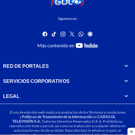
Síguenos en:
facebook
tiktok
instagram
twitter
whatsapp
google
youtube-
Más contenido en
footer
RED DE PORTALES
SERVICIOS CORPORATIVOS
LEGAL
El uso de este sitio web implica la aceptación de los
Términos y condiciones
y
Políticas de Tratamiento de la Información
de
CARACOL
TELEVISIÓN S.A.
Todos los Derechos Reservados D.R.A. Prohibida su
reproducción total o parcial, así como su traducción a cualquier idioma sin
autorización escrita de su titular. Reproduction in whole or in part, or
cl
translation without written permission is prohibited. All rights reserved