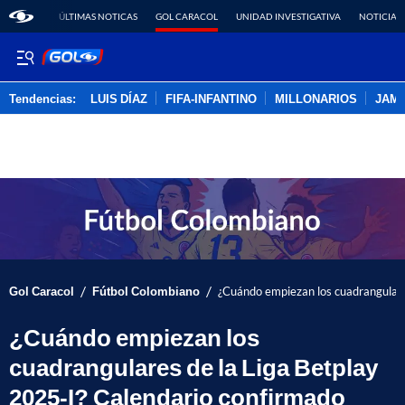
ÚLTIMAS NOTICAS
GOL CARACOL
UNIDAD INVESTIGATIVA
NOTICIAS
Tendencias:
LUIS DÍAZ
FIFA-INFANTINO
MILLONARIOS
JAM
PUBLICIDAD
/
/
Gol Caracol
Fútbol Colombiano
¿Cuándo empiezan los cuadrangulare
¿Cuándo empiezan los
cuadrangulares de la Liga Betplay
2025-I? Calendario confirmado