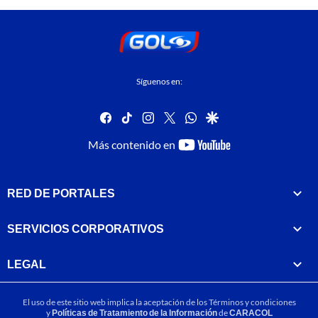
Síguenos en:
facebook
tiktok
instagram
twitter
whatsapp
google
youtube-
Más contenido en
footer
RED DE PORTALES
SERVICIOS CORPORATIVOS
LEGAL
El uso de este sitio web implica la aceptación de los
Términos y condiciones
y
Políticas de Tratamiento de la Información
de
CARACOL