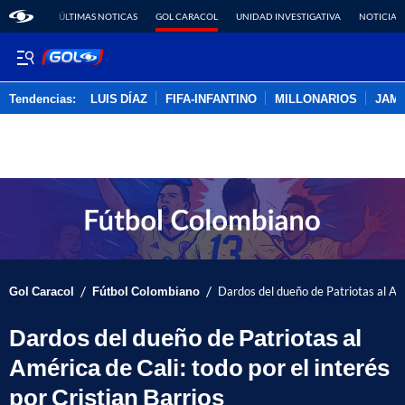
ÚLTIMAS NOTICAS
GOL CARACOL
UNIDAD INVESTIGATIVA
NOTICIAS
Tendencias:
LUIS DÍAZ
FIFA-INFANTINO
MILLONARIOS
JAM
PUBLICIDAD
/
/
Gol Caracol
Fútbol Colombiano
Dardos del dueño de Patriotas al Amér
Dardos del dueño de Patriotas al
América de Cali: todo por el interés
por Cristian Barrios