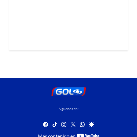
Síguenos en:
facebook
tiktok
instagram
twitter
whatsapp
google
youtube-
Más contenido en