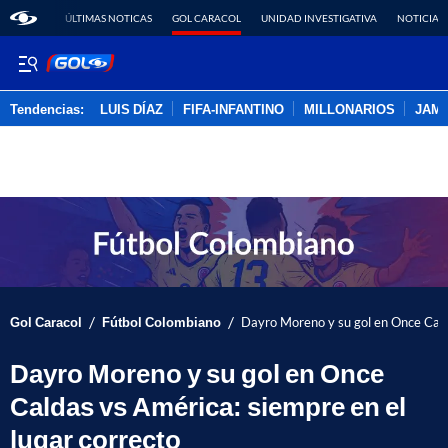
ÚLTIMAS NOTICAS
GOL CARACOL
UNIDAD INVESTIGATIVA
NOTICIAS
Tendencias:
LUIS DÍAZ
FIFA-INFANTINO
MILLONARIOS
JAM
PUBLICIDAD
/
/
Gol Caracol
Fútbol Colombiano
Dayro Moreno y su gol en Once Calda
Dayro Moreno y su gol en Once
Caldas vs América: siempre en el
lugar correcto