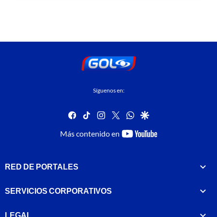
Síguenos en:
facebook
tiktok
instagram
twitter
whatsapp
google
youtube-
Más contenido en
footer
RED DE PORTALES
SERVICIOS CORPORATIVOS
LEGAL