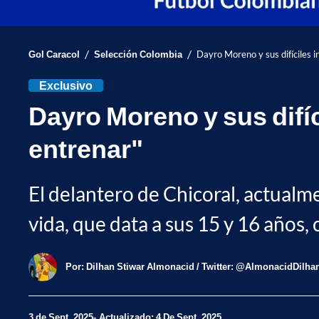
/
/
Gol Caracol
Selección Colombia
Dayro Moreno y sus difíciles in
Exclusivo
Dayro Moreno y sus difíci
entrenar"
El delantero de Chicoral, actualm
vida, que data a sus 15 y 16 años, 
Por:
Dilhan Stiwar Almonacid / Twitter: @AlmonacidDilha
3 de Sept, 2025
Actualizado: 4 De Sept, 2025