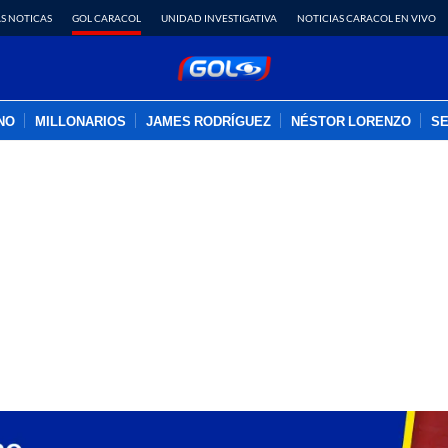
S NOTICAS
GOL CARACOL
UNIDAD INVESTIGATIVA
NOTICIAS CARACOL EN VIVO
INO
MILLONARIOS
JAMES RODRÍGUEZ
NÉSTOR LORENZO
SE
PUBLICIDAD