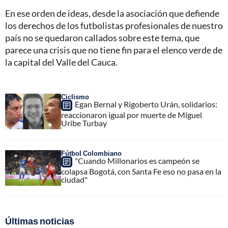
En ese orden de ideas, desde la asociación que defiende
los derechos de los futbolistas profesionales de nuestro
país no se quedaron callados sobre este tema, que
parece una crisis que no tiene fin para el elenco verde de
la capital del Valle del Cauca.
Ciclismo
Egan Bernal y Rigoberto Urán, solidarios:
reaccionaron igual por muerte de Miguel
Uribe Turbay
Fútbol Colombiano
"Cuando Millonarios es campeón se
colapsa Bogotá, con Santa Fe eso no pasa en la
ciudad"
Últimas noticias