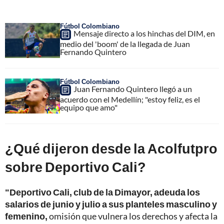
Fútbol Colombiano
Mensaje directo a los hinchas del DIM, en
medio del 'boom' de la llegada de Juan
Fernando Quintero
Fútbol Colombiano
Juan Fernando Quintero llegó a un
acuerdo con el Medellín; "estoy feliz, es el
equipo que amo"
¿Qué dijeron desde la Acolfutpro
sobre Deportivo Cali?
"Deportivo Cali, club de la Dimayor, adeuda los
salarios de junio y julio a sus planteles masculino y
femenino,
omisión que vulnera los derechos y afecta la