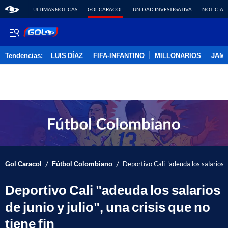
ÚLTIMAS NOTICAS
GOL CARACOL
UNIDAD INVESTIGATIVA
NOTICIAS
Tendencias:
LUIS DÍAZ
FIFA-INFANTINO
MILLONARIOS
JAM
PUBLICIDAD
/
/
Gol Caracol
Fútbol Colombiano
Deportivo Cali "adeuda los salarios de 
Deportivo Cali "adeuda los salarios
de junio y julio", una crisis que no
tiene fin