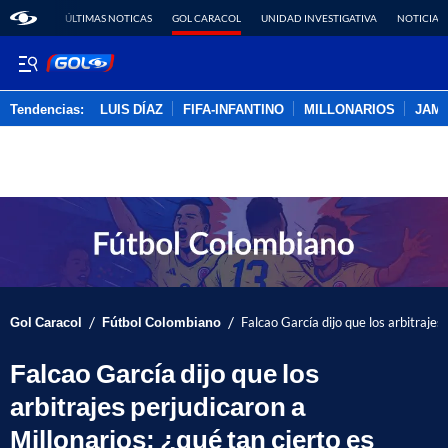
ÚLTIMAS NOTICAS
GOL CARACOL
UNIDAD INVESTIGATIVA
NOTICIAS
Tendencias:
LUIS DÍAZ
FIFA-INFANTINO
MILLONARIOS
JAM
PUBLICIDAD
/
/
Gol Caracol
Fútbol Colombiano
Falcao García dijo que los arbitrajes
Falcao García dijo que los
arbitrajes perjudicaron a
Millonarios; ¿qué tan cierto es