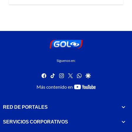
Síguenos en:
facebook
tiktok
instagram
twitter
whatsapp
google
youtube-
Más contenido en
footer
RED DE PORTALES
SERVICIOS CORPORATIVOS