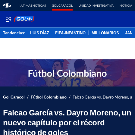
ÚLTIMAS NOTICAS
GOL CARACOL
UNIDAD INVESTIGATIVA
NOTICIAS
Tendencias:
LUIS DÍAZ
FIFA-INFANTINO
MILLONARIOS
JAM
PUBLICIDAD
/
/
Gol Caracol
Fútbol Colombiano
Falcao García vs. Dayro Moreno, un n
Falcao García vs. Dayro Moreno, un
nuevo capítulo por el récord
histórico de goles