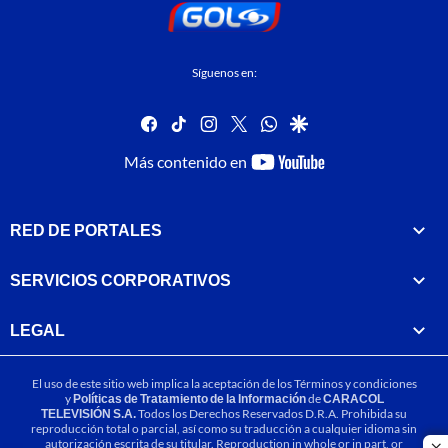
Síguenos en:
facebook
tiktok
instagram
twitter
whatsapp
google
youtube-
Más contenido en
footer
RED DE PORTALES
SERVICIOS CORPORATIVOS
LEGAL
El uso de este sitio web implica la aceptación de los
Términos y condiciones
y
Políticas de Tratamiento de la Información
de
CARACOL
TELEVISIÓN S.A.
Todos los Derechos Reservados D.R.A. Prohibida su
reproducción total o parcial, así como su traducción a cualquier idioma sin
autorización escrita de su titular. Reproduction in whole or in part, or