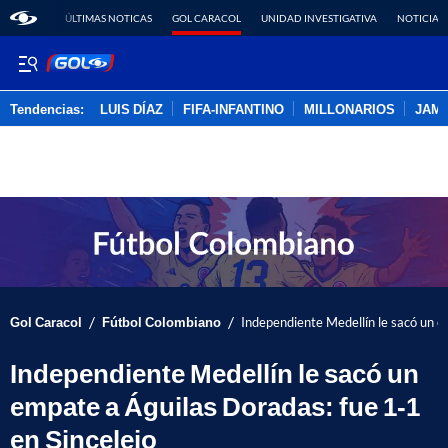
ÚLTIMAS NOTICAS
GOL CARACOL
UNIDAD INVESTIGATIVA
NOTICIAS
Tendencias:
LUIS DÍAZ
FIFA-INFANTINO
MILLONARIOS
JAM
PUBLICIDAD
/
/
Gol Caracol
Fútbol Colombiano
Independiente Medellín le sacó un e
Independiente Medellín le sacó un
empate a Águilas Doradas: fue 1-1
en Sincelejo