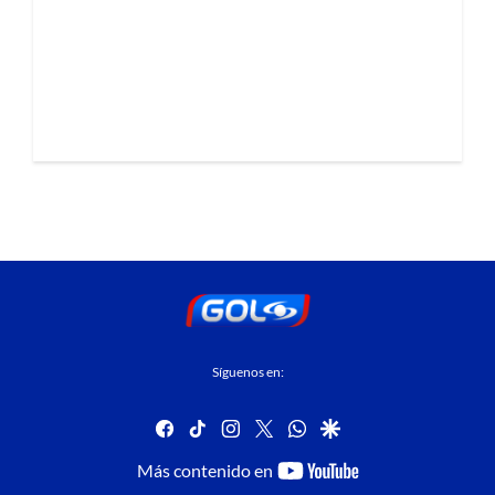
Síguenos en:
facebook
tiktok
instagram
twitter
whatsapp
google
youtube-
Más contenido en
footer