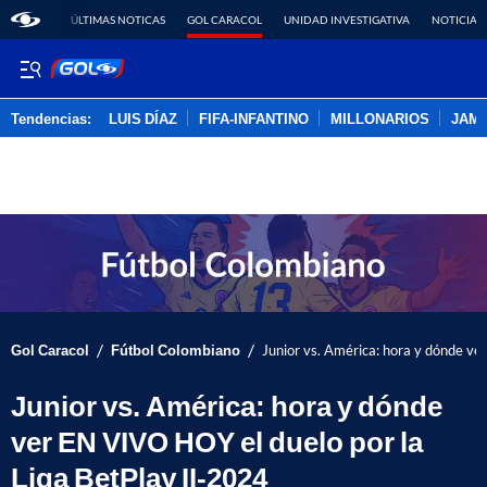
ÚLTIMAS NOTICAS
GOL CARACOL
UNIDAD INVESTIGATIVA
NOTICIAS
Tendencias:
LUIS DÍAZ
FIFA-INFANTINO
MILLONARIOS
JAM
PUBLICIDAD
/
/
Gol Caracol
Fútbol Colombiano
Junior vs. América: hora y dónde ve
Junior vs. América: hora y dónde
ver EN VIVO HOY el duelo por la
Liga BetPlay II-2024