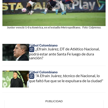
Junior venció 1-0 a América, en el estadio Metropolitano.
Foto: Colprensa.
Fútbol Colombiano
¿Efraín Juárez, DT de Atlético Nacional,
podrá estar ante Santa Fe luego de dura
sanción?
Fútbol Colombiano
"A Efraín Juárez, técnico de Nacional, lo
que faltó fue que se le expulsara de la ciudad"
PUBLICIDAD