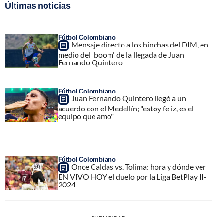
Últimas noticias
Fútbol Colombiano
Mensaje directo a los hinchas del DIM, en
medio del 'boom' de la llegada de Juan
Fernando Quintero
Fútbol Colombiano
Juan Fernando Quintero llegó a un
acuerdo con el Medellín; "estoy feliz, es el
equipo que amo"
Fútbol Colombiano
Once Caldas vs. Tolima: hora y dónde ver
EN VIVO HOY el duelo por la Liga BetPlay II-
2024