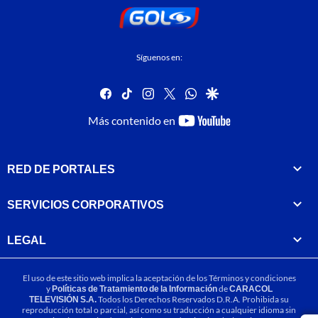
Síguenos en:
facebook
tiktok
instagram
twitter
whatsapp
google
youtube-
Más contenido en
footer
RED DE PORTALES
SERVICIOS CORPORATIVOS
LEGAL
El uso de este sitio web implica la aceptación de los
Términos y condiciones
y
Políticas de Tratamiento de la Información
de
CARACOL
TELEVISIÓN S.A.
Todos los Derechos Reservados D.R.A. Prohibida su
reproducción total o parcial, así como su traducción a cualquier idioma sin