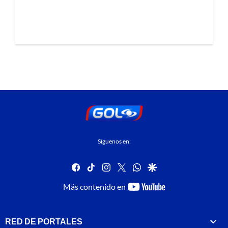
Síguenos en:
facebook
tiktok
instagram
twitter
whatsapp
google
youtube-
Más contenido en
footer
RED DE PORTALES