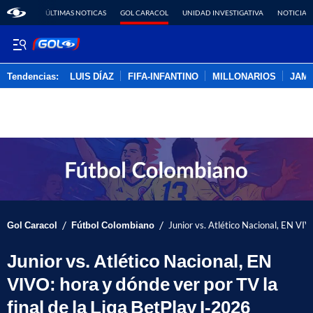
ÚLTIMAS NOTICAS
GOL CARACOL
UNIDAD INVESTIGATIVA
NOTICIAS
Tendencias:
LUIS DÍAZ
FIFA-INFANTINO
MILLONARIOS
JAM
PUBLICIDAD
/
/
Gol Caracol
Fútbol Colombiano
Junior vs. Atlético Nacional, EN VIV
Junior vs. Atlético Nacional, EN
VIVO: hora y dónde ver por TV la
final de la Liga BetPlay I-2026