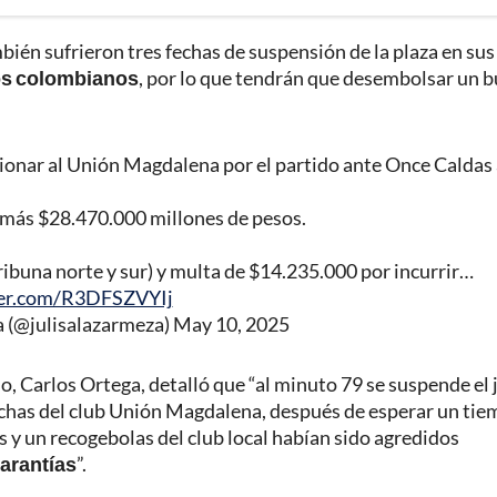
bién sufrieron tres fechas de suspensión de la plaza en sus
os colombianos
, por lo que tendrán que desembolsar un 
ionar al Unión Magdalena por el partido ante Once Caldas 
0 más $28.470.000 millones de pesos.
(tribuna norte y sur) y multa de $14.235.000 por incurrir…
ter.com/R3DFSZVYIj
a (@julisalazarmeza)
May 10, 2025
do, Carlos Ortega, detalló que “al minuto 79 se suspende el
has del club Unión Magdalena, después de esperar un ti
 y un recogebolas del club local habían sido agredidos
garantías
”.