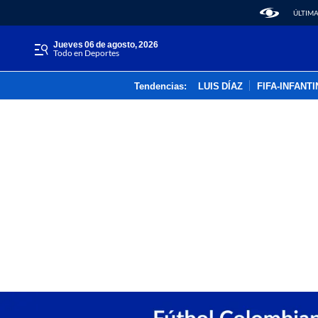
ÚLTIMA
jueves 06 de agosto, 2026
Todo en Deportes
Tendencias:
LUIS DÍAZ
FIFA-INFANT