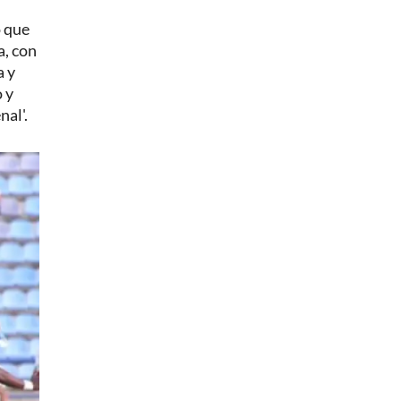
o que
a, con
a y
 y
nal'.