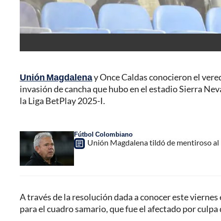
Unión Magdalena
y Once Caldas conocieron el vered
invasión de cancha que hubo en el estadio Sierra Neva
la Liga BetPlay 2025-I.
Fútbol Colombiano
Unión Magdalena tildó de mentiroso al 'A
A través de la resolución dada a conocer este viernes 
para el cuadro samario, que fue el afectado por culpa 