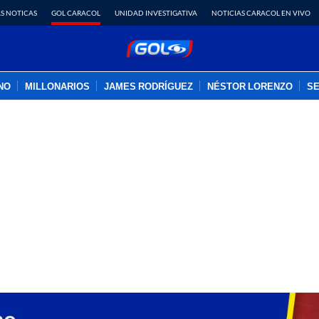
S NOTICAS
GOL CARACOL
UNIDAD INVESTIGATIVA
NOTICIAS CARACOL EN VIVO
INO
MILLONARIOS
JAMES RODRÍGUEZ
NÉSTOR LORENZO
SE
PUBLICIDAD