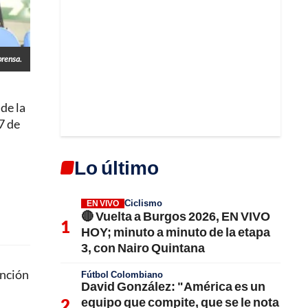
prensa.
de la
7 de
Lo último
Ciclismo
EN VIVO
🔴 Vuelta a Burgos 2026, EN VIVO
HOY; minuto a minuto de la etapa
3, con Nairo Quintana
anción
Fútbol Colombiano
David González: "América es un
equipo que compite, que se le nota