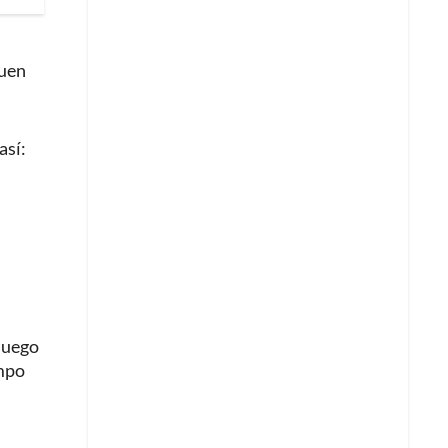
buen
así:
 juego
empo