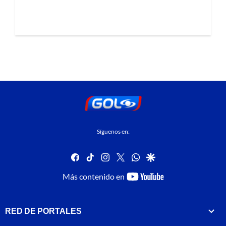
Síguenos en:
facebook
tiktok
instagram
twitter
whatsapp
google
youtube-
Más contenido en
footer
RED DE PORTALES