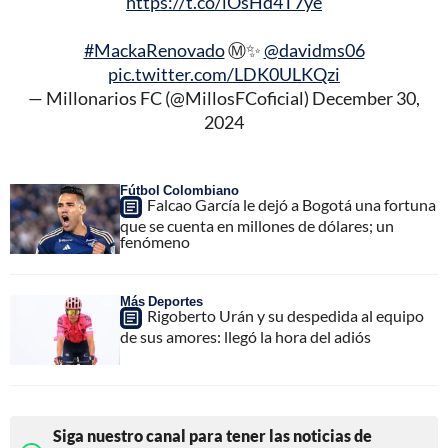
https://t.co/iOsHd4T7ye
#MackaRenovado
Ⓜ️✨
@davidms06
pic.twitter.com/LDK0ULKQzi
— Millonarios FC (@MillosFCoficial)
December 30,
2024
Fútbol Colombiano
Falcao García le dejó a Bogotá una fortuna
que se cuenta en millones de dólares; un
fenómeno
Más Deportes
Rigoberto Urán y su despedida al equipo
de sus amores: llegó la hora del adiós
Siga nuestro canal para tener las noticias de