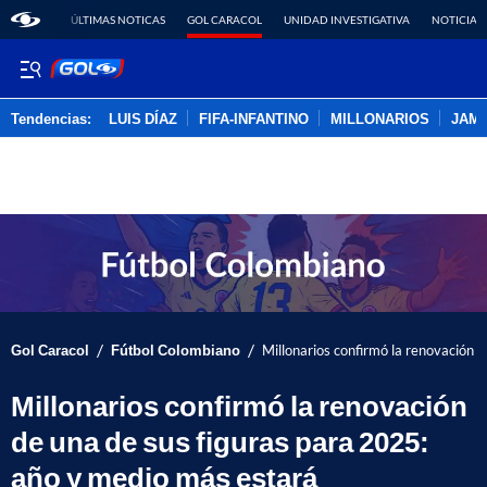
ÚLTIMAS NOTICAS
GOL CARACOL
UNIDAD INVESTIGATIVA
NOTICIAS
Tendencias:
LUIS DÍAZ
FIFA-INFANTINO
MILLONARIOS
JAM
PUBLICIDAD
/
/
Gol Caracol
Fútbol Colombiano
Millonarios confirmó la renovación 
Millonarios confirmó la renovación
de una de sus figuras para 2025:
año y medio más estará