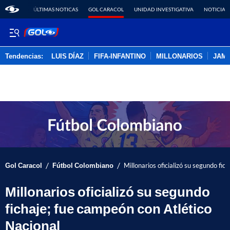
ÚLTIMAS NOTICAS
GOL CARACOL
UNIDAD INVESTIGATIVA
NOTICIAS
Tendencias:
LUIS DÍAZ
FIFA-INFANTINO
MILLONARIOS
JAM
PUBLICIDAD
/
/
Gol Caracol
Fútbol Colombiano
Millonarios oficializó su segundo fic
Millonarios oficializó su segundo
fichaje; fue campeón con Atlético
Nacional