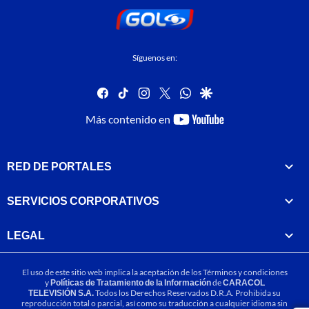
Síguenos en:
facebook
tiktok
instagram
twitter
whatsapp
google
youtube-
Más contenido en
footer
RED DE PORTALES
SERVICIOS CORPORATIVOS
LEGAL
El uso de este sitio web implica la aceptación de los
Términos y condiciones
y
Políticas de Tratamiento de la Información
de
CARACOL
TELEVISIÓN S.A.
Todos los Derechos Reservados D.R.A. Prohibida su
reproducción total o parcial, así como su traducción a cualquier idioma sin