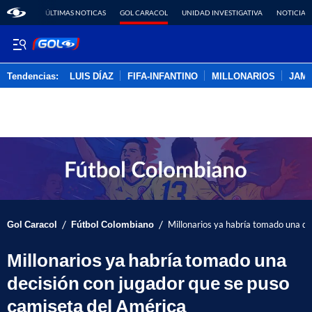
ÚLTIMAS NOTICAS
GOL CARACOL
UNIDAD INVESTIGATIVA
NOTICIAS
Tendencias:
LUIS DÍAZ
FIFA-INFANTINO
MILLONARIOS
JAM
PUBLICIDAD
/
/
Gol Caracol
Fútbol Colombiano
Millonarios ya habría tomado una de
Millonarios ya habría tomado una
decisión con jugador que se puso
camiseta del América