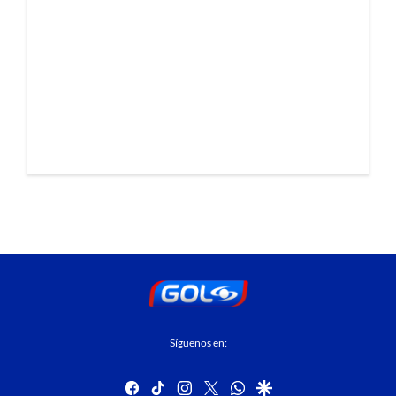
Síguenos en:
facebook
tiktok
instagram
twitter
whatsapp
google