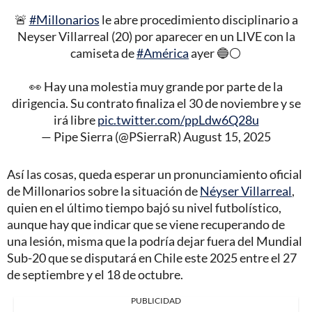
🚨
#Millonarios
le abre procedimiento disciplinario a
Neyser Villarreal (20) por aparecer en un LIVE con la
camiseta de
#América
ayer 🔵⚪️
👀 Hay una molestia muy grande por parte de la
dirigencia. Su contrato finaliza el 30 de noviembre y se
irá libre
pic.twitter.com/ppLdw6Q28u
— Pipe Sierra (@PSierraR)
August 15, 2025
Así las cosas, queda esperar un pronunciamiento oficial
de Millonarios sobre la situación de
Néyser Villarreal
,
quien en el último tiempo bajó su nivel futbolístico,
aunque hay que indicar que se viene recuperando de
una lesión, misma que la podría dejar fuera del Mundial
Sub-20 que se disputará en Chile este 2025 entre el 27
de septiembre y el 18 de octubre.
PUBLICIDAD