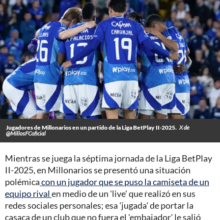
Jugadores de Millonarios en un partido de la Liga BetPlay II-2025.
X de
@MillosFCoficial
Mientras se juega la séptima jornada de la Liga BetPlay
II-2025, en Millonarios se presentó una situación
polémica
con un jugador que se puso la camiseta de un
equipo rival
en medio de un 'live' que realizó en sus
redes sociales personales; esa 'jugada' de portar la
casaca de un club que no fuera el 'embajador' le salió