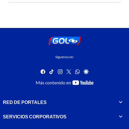
Síguenos en:
facebook
tiktok
instagram
twitter
whatsapp
google
youtube-
Más contenido en
footer
RED DE PORTALES
SERVICIOS CORPORATIVOS