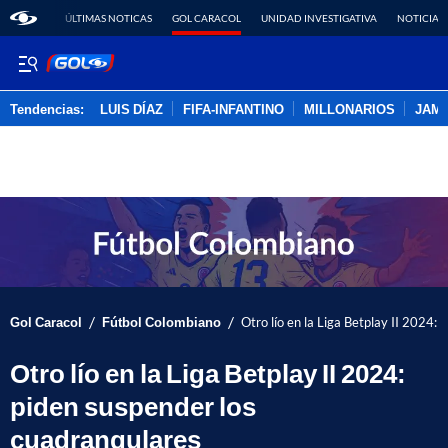
ÚLTIMAS NOTICAS
GOL CARACOL
UNIDAD INVESTIGATIVA
NOTICIAS
Tendencias:
LUIS DÍAZ
FIFA-INFANTINO
MILLONARIOS
JAM
PUBLICIDAD
/
/
Gol Caracol
Fútbol Colombiano
Otro lío en la Liga Betplay II 2024:
Otro lío en la Liga Betplay II 2024:
piden suspender los
cuadrangulares