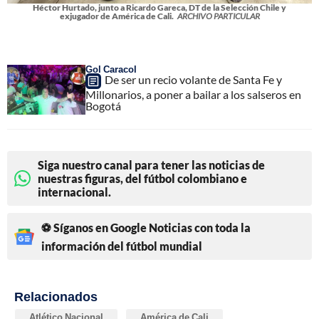
Héctor Hurtado, junto a Ricardo Gareca, DT de la Selección Chile y
exjugador de América de Cali.
ARCHIVO PARTICULAR
Gol Caracol
De ser un recio volante de Santa Fe y
Millonarios, a poner a bailar a los salseros en
Bogotá
Siga nuestro canal para tener las noticias de
nuestras figuras, del fútbol colombiano e
internacional.
⚽ Síganos en Google Noticias con toda la
información del fútbol mundial
Relacionados
Atlético Nacional
América de Cali