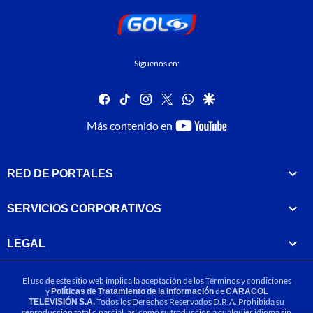
Síguenos en:
facebook
tiktok
instagram
twitter
whatsapp
google
youtube-
Más contenido en
footer
RED DE PORTALES
SERVICIOS CORPORATIVOS
LEGAL
El uso de este sitio web implica la aceptación de los
Términos y condiciones
y
Políticas de Tratamiento de la Información
de
CARACOL
TELEVISIÓN S.A.
Todos los Derechos Reservados D.R.A. Prohibida su
reproducción total o parcial, así como su traducción a cualquier idioma sin