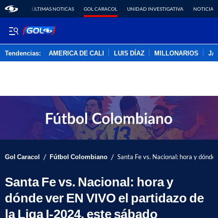
ÚLTIMAS NOTICAS
GOL CARACOL
UNIDAD INVESTIGATIVA
NOTICIAS
Tendencias:
AMERICA DE CALI
LUIS DÍAZ
MILLONARIOS
JA
PUBLICIDAD
/
/
Gol Caracol
Fútbol Colombiano
Santa Fe vs. Nacional: hora y dónde
Santa Fe vs. Nacional: hora y
dónde ver EN VIVO el partidazo de
la Liga I-2024, este sábado