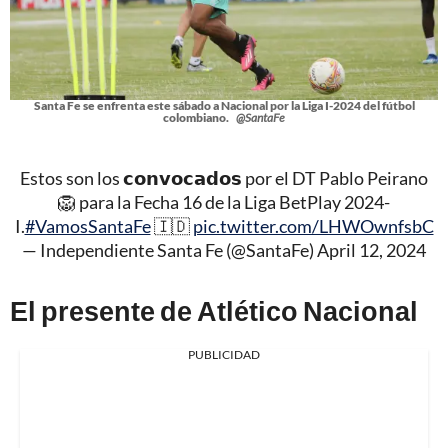
Santa Fe se enfrenta este sábado a Nacional por la Liga I-2024 del fútbol
colombiano.
@SantaFe
Estos son los 𝗰𝗼𝗻𝘃𝗼𝗰𝗮𝗱𝗼𝘀 por el DT Pablo Peirano
🦁 para la Fecha 16 de la Liga BetPlay 2024-
I.
#VamosSantaFe
🇮🇩
pic.twitter.com/LHWOwnfsbC
— Independiente Santa Fe (@SantaFe)
April 12, 2024
El presente de Atlético Nacional
PUBLICIDAD