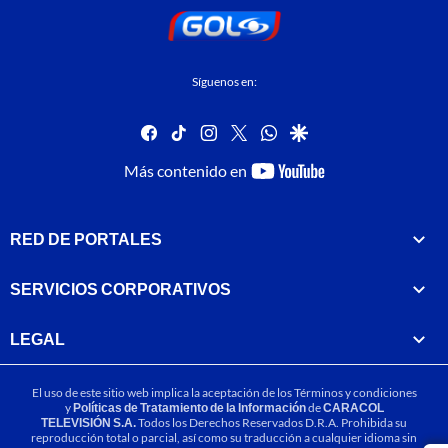
Síguenos en:
facebook
tiktok
instagram
twitter
whatsapp
google
youtube-
Más contenido en
footer
RED DE PORTALES
SERVICIOS CORPORATIVOS
LEGAL
El uso de este sitio web implica la aceptación de los
Términos y condiciones
y
Políticas de Tratamiento de la Información
de
CARACOL
TELEVISIÓN S.A.
Todos los Derechos Reservados D.R.A. Prohibida su
reproducción total o parcial, así como su traducción a cualquier idioma sin