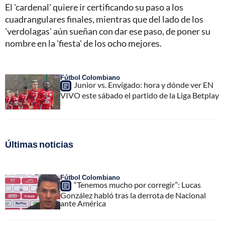
El 'cardenal' quiere ir certificando su paso a los
cuadrangulares finales, mientras que del lado de los
'verdolagas' aún sueñan con dar ese paso, de poner su
nombre en la 'fiesta' de los ocho mejores.
Fútbol Colombiano
Junior vs. Envigado: hora y dónde ver EN
VIVO este sábado el partido de la Liga Betplay
Últimas noticias
Fútbol Colombiano
“Tenemos mucho por corregir”: Lucas
González habló tras la derrota de Nacional
ante América