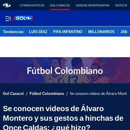
ÚLTIMAS NOTICAS
GOL CARACOL
UNIDAD INVESTIGATIVA
NOTICIAS
Tendencias:
LUIS DÍAZ
FIFA-INFANTINO
MILLONARIOS
JAM
PUBLICIDAD
/
/
Gol Caracol
Fútbol Colombiano
Se conocen videos de Álvaro Montero
Se conocen videos de Álvaro
Montero y sus gestos a hinchas de
Once Caldas; ¿qué hizo?