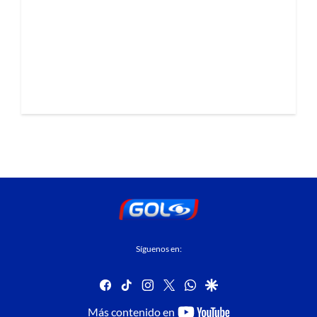
Síguenos en:
facebook
tiktok
instagram
twitter
whatsapp
google
youtube-
Más contenido en